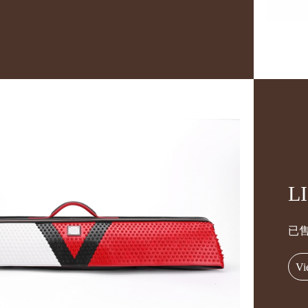
L
已
Vi