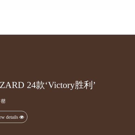
IZARD 24款‘Victory胜利’
售罄
ew details