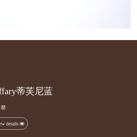
iffary蒂芙尼蓝
售罄
ew details