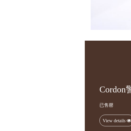
Cordo
已售罄
View details