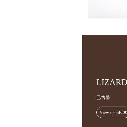
LIZAR
已售罄
View details