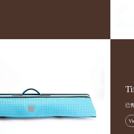
T
已
Vi