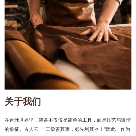
关于我们
在台球世界里，装备不仅仅是简单的工具，而是技艺与激情
的象征。古人云：“工欲善其事，必先利其器！”因此，作为