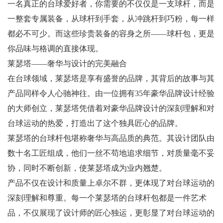
一名真正的台球爱好者，你需要的不仅仅是一支球杆，而是
一整套专属装备，从球杆到手套，从冲跳杆到巧粉，每一样
都必不可少。而这些珍贵装备的容身之所——球杆包，更是
你品味与格调的直接体现。
莱瑟塔——奢华与设计的完美融合
在台球领域，莱瑟塔是享有盛誉的品牌，其背后的故事与其
产品同样令人心驰神往。由一位拥有35年豪华品牌设计经验
的大师创立，莱瑟塔凭借着对豪华品牌设计的深刻理解和对
台球运动的热爱，打造出了这个独具匠心的品牌。
莱瑟塔的台球杆包堪称奢华与高品质的典范。其设计团队由
数十名工匠组成，他们一丝不苟地追求细节，对质量毫不妥
协，同时不断创新，使莱瑟塔成为业内翘楚。
产品不仅在设计和质量上卓尔不群，更体现了对台球运动的
深刻理解和尊重。每一个莱瑟塔的台球杆包都是一件艺术
品，不仅展现了设计师的匠心独运，更彰显了对台球运动的