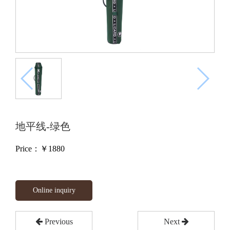
地平线-绿色
Price：￥
1880
Online inquiry
Previous
Next