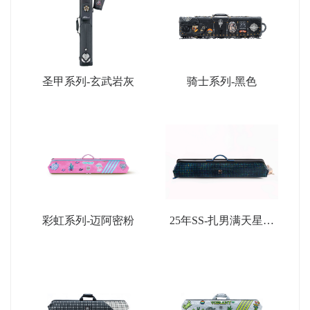
圣甲系列-玄武岩灰
骑士系列-黑色
彩虹系列-迈阿密粉
25年SS-扎男满天星限
量款-深蓝