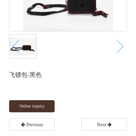
飞镖包-黑色
Online inquiry
Previous
Next