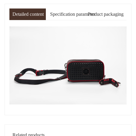
Detailed content
Specification parameter
Product packaging
Related products