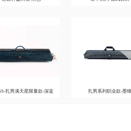
年SS-扎男满天星限量款-深蓝
扎男系列职业款-墨