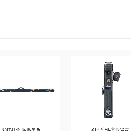
彩虹杆盒两槽-黑色
圣甲系列-玄武岩灰