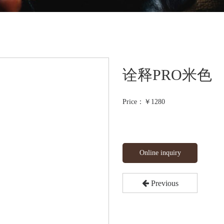
诠释PRO米色
Price：￥
1280
Online inquiry
Previous