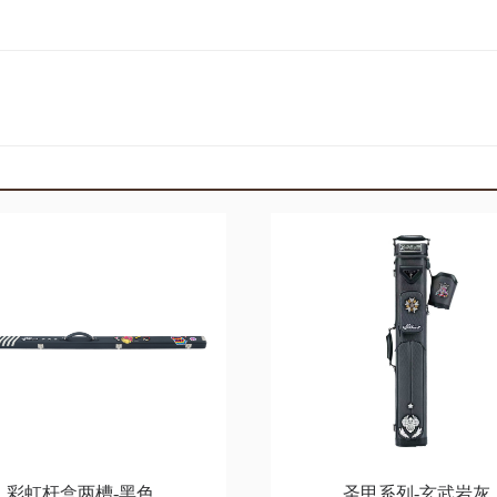
彩虹杆盒两槽-黑色
圣甲系列-玄武岩灰