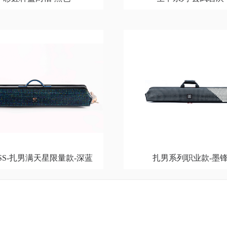
年SS-扎男满天星限量款-深蓝
扎男系列职业款-墨