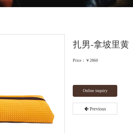
扎男-拿坡里黄
Price：￥
2860
Online inquiry
Previous