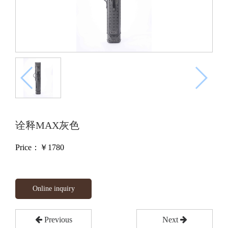
诠释MAX灰色
Price：￥
1780
Online inquiry
Previous
Next