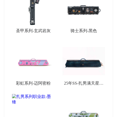
圣甲系列-玄武岩灰
骑士系列-黑色
彩虹系列-迈阿密粉
25年SS-扎男满天星限
量款-深蓝