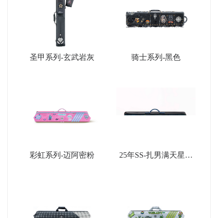
圣甲系列-玄武岩灰
骑士系列-黑色
彩虹系列-迈阿密粉
25年SS-扎男满天星限
量款-深蓝