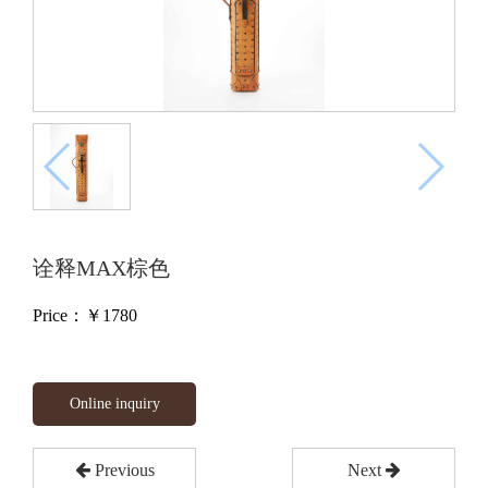
诠释MAX棕色
Price：￥
1780
Online inquiry
Previous
Next